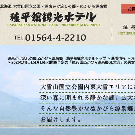
源泉かけ流しの郷 ぬかびら源泉郷 糠平舘観光ホテルトップ
新着情報
お
2026/1/4(日).5(月).6(火)開催予定の「第28回ぬかびら源泉郷SL大会